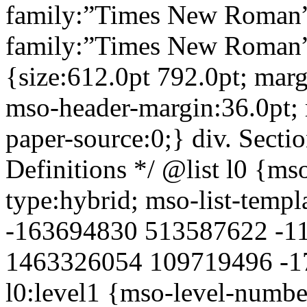
family:”Times New Roman”;
family:”Times New Roman”
{size:612.0pt 792.0pt; mar
mso-header-margin:36.0pt; 
paper-source:0;} div. Secti
Definitions */ @list l0 {ms
type:hybrid; mso-list-tem
-163694830 513587622 -1
1463326054 109719496 -1
l0:level1 {mso-level-number