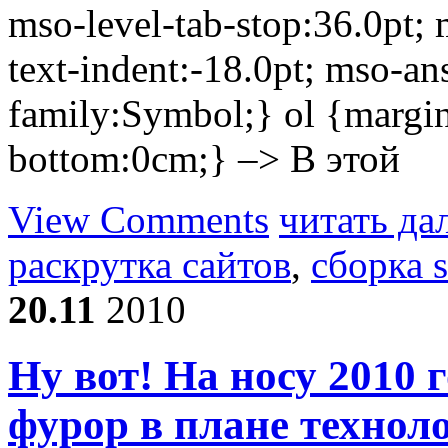
mso-level-tab-stop:36.0pt; 
text-indent:-18.0pt; mso-ans
family:Symbol;} ol {margi
bottom:0cm;} –> В этой
View Comments
читать да
раскрутка сайтов
,
сборка s
20.11
2010
Ну вот! На носу 2010 
фурор в плане технол