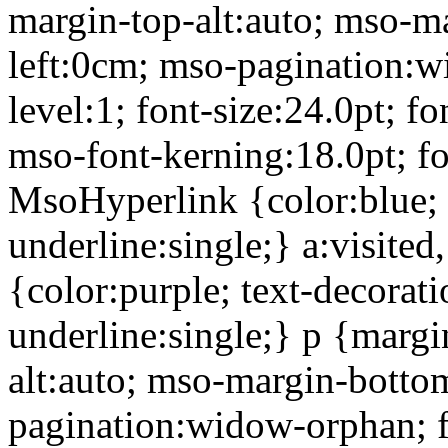
margin-top-alt:auto; mso-m
left:0cm; mso-pagination:w
level:1; font-size:24.0pt;
mso-font-kerning:18.0pt; fo
MsoHyperlink {color:blue; t
underline:single;} a:visit
{color:purple; text-decorati
underline:single;} p {marg
alt:auto; mso-margin-bottom
pagination:widow-orphan; fo