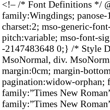
<!– /* Font Definitions */ 
family:Wingdings; panose-1:
charset:2; mso-generic-font
pitch:variable; mso-font-s
-2147483648 0;} /* Style De
MsoNormal, div. MsoNormal
margin:0cm; margin-bottom
pagination:widow-orphan; fo
family:”Times New Roman”;
family:”Times New Roman”