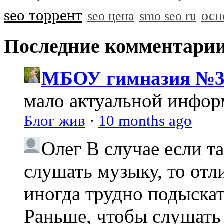
seo торрент
осн
seo цена
smo seo ru
Последние комментари
МБОУ гимназия №3
мало актуальной инфо
Блог жив
·
10 months ago
Олег
В случае если т
слушать музыку, то отл
иногда трудно подыска
Раньше, чтобы слушать 