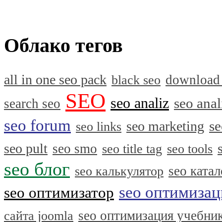
Облако тегов
all in one seo pack
download
black seo
SEO
seo analiz
seo anal
search seo
seo forum
se
seo marketing
seo links
seo pult
seo smo
seo title tag
seo tools
seo блог
seo катал
seo калькулятор
seo оптимизац
seo оптимизатор
seo оптимизация учебни
сайта joomla