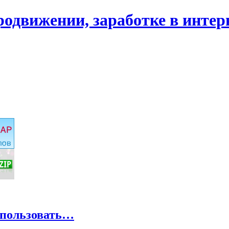
родвижении, заработке в интер
спользовать…