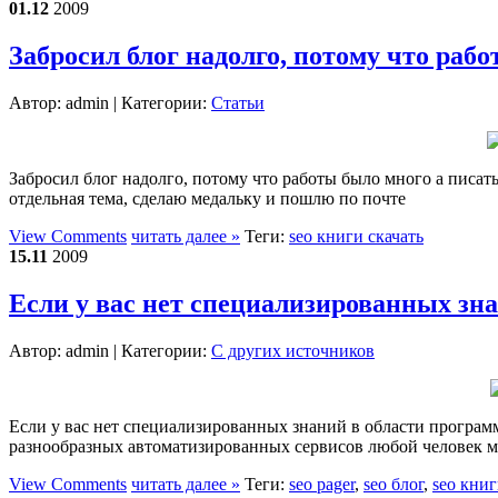
01.12
2009
Забросил блог надолго, потому что ра
Автор:
admin
| Категории:
Статьи
Забросил блог надолго, потому что работы было много а писат
отдельная тема, сделаю медальку и пошлю по почте
View Comments
читать далее »
Теги:
seo книги скачать
15.11
2009
Если у вас нет специализированных зн
Автор:
admin
| Категории:
С других источников
Если у вас нет специализированных знаний в области программ
разнообразных автоматизированных сервисов любой человек мо
View Comments
читать далее »
Теги:
seo pager
,
seo блог
,
seo книг