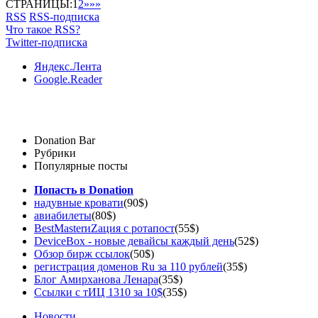
СТРАНИЦЫ:
1
2
»
»»
RSS
RSS-подписка
Что такое RSS?
Twitter-подписка
Яндекс.Лента
Google.Reader
Donation Bar
Рубрики
Популярные посты
Попасть в Donation
надувные кровати
(90$)
авиабилеты
(80$)
BestMasterиZация с ротапост
(55$)
DeviceBox - новые девайсы каждый день
(52$)
Обзор бирж ссылок
(50$)
регистрация доменов Ru за 110 рублей
(35$)
Блог Амирханова Ленара
(35$)
Ссылки с тИЦ 1310 за 10$
(35$)
Новости