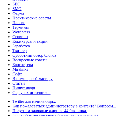
SEO
SMO
Фарма
Практические советы
Палево
Термины
Wordpress
Сервисы
Кокнкурсы и акции
Заработок
Твиттер
Субботний обзор блогов
Воскресные советы
Блогосфера
Miralinks
Софт
В помощь веб-мастеру
Статьи
Пишут люди
С других источников
Twitter для начинающих.
Как пожаловаться администратору в контакте? Вопрсом...
Получаем халявные жирные 44 бэклинка.
5 способов организовать бизнес на фрилансерах.