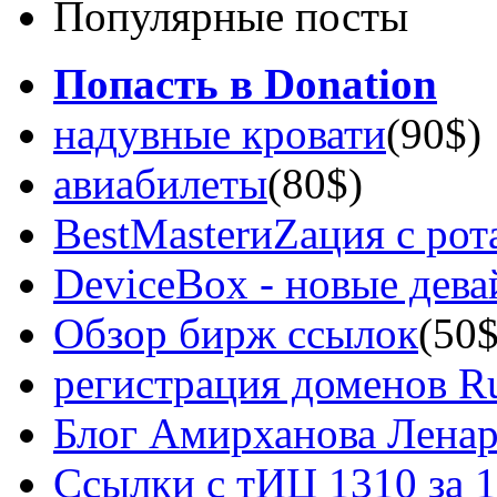
Популярные посты
Попасть в Donation
надувные кровати
(90$)
авиабилеты
(80$)
BestMasterиZация с рот
DeviceBox - новые дев
Обзор бирж ссылок
(50$
регистрация доменов Ru
Блог Амирханова Ленар
Ссылки с тИЦ 1310 за 