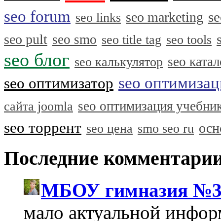
seo forum
se
seo marketing
seo links
seo pult
seo smo
seo title tag
seo tools
seo блог
seo катал
seo калькулятор
seo оптимизац
seo оптимизатор
seo оптимизация учебни
сайта joomla
seo торрент
осн
seo цена
smo seo ru
Последние комментари
МБОУ гимназия №3
мало актуальной инфо