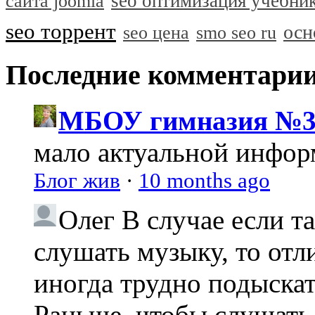
seo оптимизация учебни
сайта joomla
seo торрент
осн
seo цена
smo seo ru
Последние комментари
МБОУ гимназия №3
мало актуальной инфо
Блог жив
·
10 months ago
Олег
В случае если т
слушать музыку, то отл
иногда трудно подыска
Раньше, чтобы слушать 