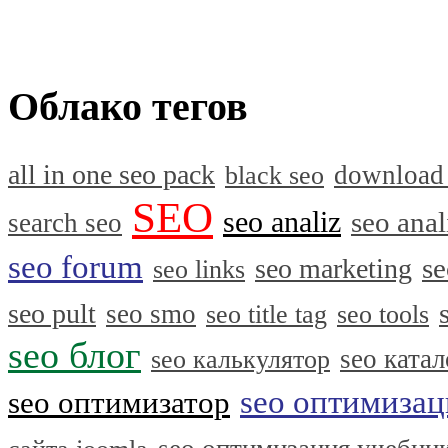
Облако тегов
all in one seo pack
download
black seo
SEO
seo analiz
seo anal
search seo
seo forum
se
seo marketing
seo links
seo pult
seo smo
seo title tag
seo tools
seo блог
seo катал
seo калькулятор
seo оптимизац
seo оптимизатор