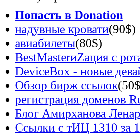
Попасть в Donation
надувные кровати
(90$)
авиабилеты
(80$)
BestMasterиZация с рот
DeviceBox - новые дев
Обзор бирж ссылок
(50$
регистрация доменов Ru
Блог Амирханова Ленар
Ссылки с тИЦ 1310 за 