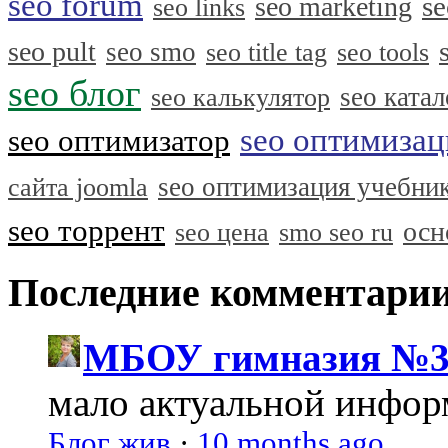
seo forum
se
seo marketing
seo links
seo pult
seo smo
seo title tag
seo tools
seo блог
seo катал
seo калькулятор
seo оптимизац
seo оптимизатор
seo оптимизация учебни
сайта joomla
seo торрент
осн
seo цена
smo seo ru
Последние комментари
МБОУ гимназия №3
мало актуальной инфо
Блог жив
·
10 months ago