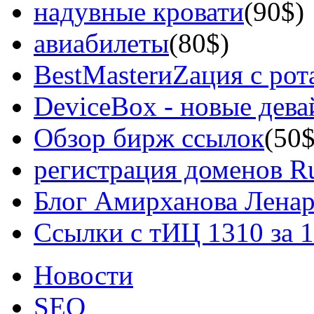
надувные кровати
(90$)
авиабилеты
(80$)
BestMasterиZация с рот
DeviceBox - новые дев
Обзор бирж ссылок
(50$
регистрация доменов Ru
Блог Амирханова Ленар
Ссылки с тИЦ 1310 за 
Новости
SEO