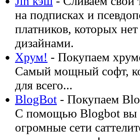
Jin кэш
- Сливаем свой 
на подписках и псевдоп
платников, которых нет
дизайнами.
Хрум!
- Покупаем хруме
Самый мощный софт, ко
для всего...
BlogBot
- Покупаем Blo
С помощью Blogbot вы 
огромные сети саттелит