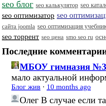
seo блог
seo катал
seo калькулятор
seo оптимизац
seo оптимизатор
seo оптимизация учебни
сайта joomla
seo торрент
осн
seo цена
smo seo ru
Последние комментари
МБОУ гимназия №3
мало актуальной инфо
Блог жив
·
10 months ago
Олег
В случае если т