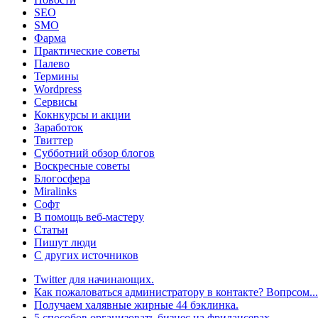
SEO
SMO
Фарма
Практические советы
Палево
Термины
Wordpress
Сервисы
Кокнкурсы и акции
Заработок
Твиттер
Субботний обзор блогов
Воскресные советы
Блогосфера
Miralinks
Софт
В помощь веб-мастеру
Статьи
Пишут люди
С других источников
Twitter для начинающих.
Как пожаловаться администратору в контакте? Вопрсом...
Получаем халявные жирные 44 бэклинка.
5 способов организовать бизнес на фрилансерах.