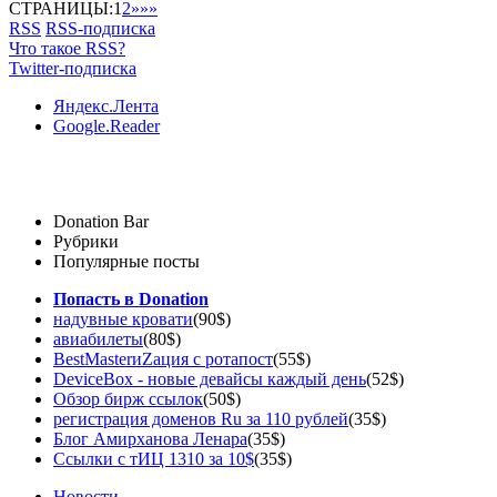
СТРАНИЦЫ:
1
2
»
»»
RSS
RSS-подписка
Что такое RSS?
Twitter-подписка
Яндекс.Лента
Google.Reader
Donation Bar
Рубрики
Популярные посты
Попасть в Donation
надувные кровати
(90$)
авиабилеты
(80$)
BestMasterиZация с ротапост
(55$)
DeviceBox - новые девайсы каждый день
(52$)
Обзор бирж ссылок
(50$)
регистрация доменов Ru за 110 рублей
(35$)
Блог Амирханова Ленара
(35$)
Ссылки с тИЦ 1310 за 10$
(35$)
Новости