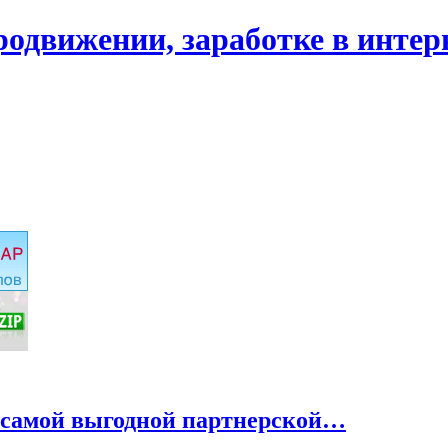
родвижении, заработке в интер
о самой выгодной партнерской…