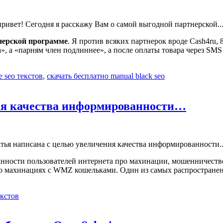
нерской программе
. Я против всяких партнерок вроде Cash4ru, 
а», а «парням член подлиннее», а после оплаты товара через SM
 seo текстов
,
скачать бесплатно manual black seo
ния качества информированности…
анности пользователей интернета про махинации, мошенничество
го о махинациях с WMZ кошельками. Один из самых распростран
екстов