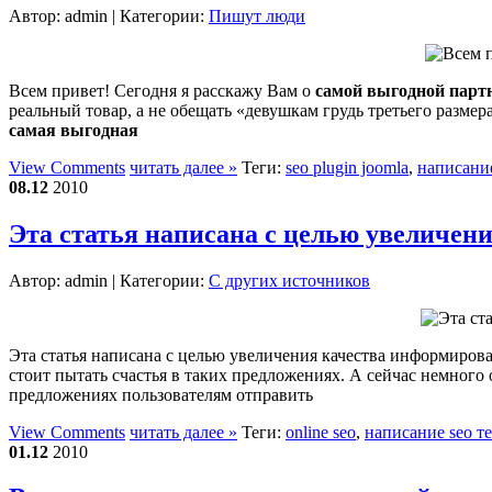
Автор:
admin
| Категории:
Пишут люди
Всем привет! Сегодня я расскажу Вам о
самой выгодной парт
реальный товар, а не обещать «девушкам грудь третьего размер
самая выгодная
View Comments
читать далее »
Теги:
seo plugin joomla
,
написание
08.12
2010
Эта статья написана с целью увеличе
Автор:
admin
| Категории:
С других источников
Эта статья написана с целью увеличения качества информиров
стоит пытать счастья в таких предложениях. А сейчас немно
предложениях пользователям отправить
View Comments
читать далее »
Теги:
online seo
,
написание seo т
01.12
2010