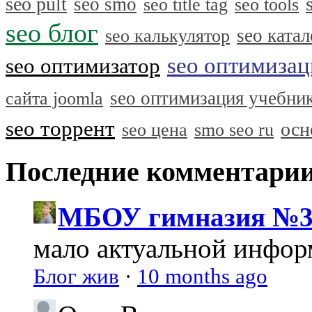
seo pult
seo smo
seo title tag
seo tools
seo блог
seo катал
seo калькулятор
seo оптимизац
seo оптимизатор
seo оптимизация учебни
сайта joomla
seo торрент
осн
seo цена
smo seo ru
Последние комментари
МБОУ гимназия №3
мало актуальной инфо
Блог жив
·
10 months ago