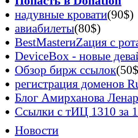
Попасть в Donation
надувные кровати
(90$)
авиабилеты
(80$)
BestMasterиZация с рот
DeviceBox - новые дев
Обзор бирж ссылок
(50$
регистрация доменов Ru
Блог Амирханова Ленар
Ссылки с тИЦ 1310 за 
Новости