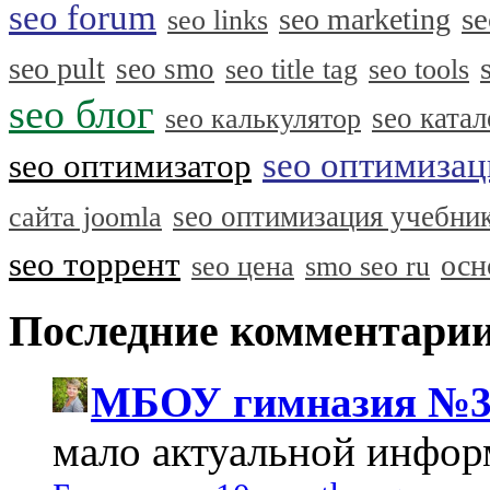
seo forum
se
seo marketing
seo links
seo pult
seo smo
seo title tag
seo tools
seo блог
seo катал
seo калькулятор
seo оптимизац
seo оптимизатор
seo оптимизация учебни
сайта joomla
seo торрент
осн
seo цена
smo seo ru
Последние комментари
МБОУ гимназия №3
мало актуальной инфо