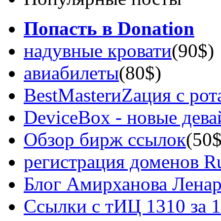
Попасть в Donation
надувные кровати
(90$)
авиабилеты
(80$)
BestMasterиZация с рот
DeviceBox - новые дев
Обзор бирж ссылок
(50$
регистрация доменов Ru
Блог Амирханова Ленар
Ссылки с тИЦ 1310 за 