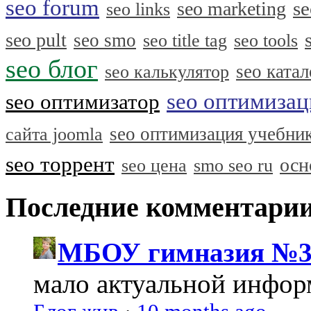
seo forum
se
seo marketing
seo links
seo pult
seo smo
seo title tag
seo tools
seo блог
seo катал
seo калькулятор
seo оптимизац
seo оптимизатор
seo оптимизация учебни
сайта joomla
seo торрент
осн
seo цена
smo seo ru
Последние комментари
МБОУ гимназия №3
мало актуальной инфо