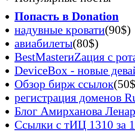
Попасть в Donation
надувные кровати
(90$)
авиабилеты
(80$)
BestMasterиZация с рот
DeviceBox - новые дев
Обзор бирж ссылок
(50$
регистрация доменов Ru
Блог Амирханова Ленар
Ссылки с тИЦ 1310 за 