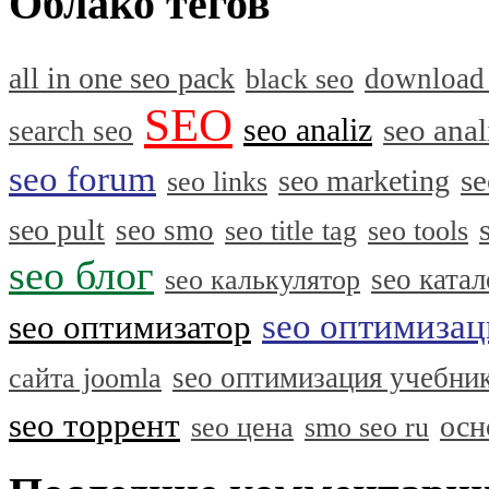
Облако тегов
all in one seo pack
download
black seo
SEO
seo analiz
seo anal
search seo
seo forum
se
seo marketing
seo links
seo pult
seo smo
seo title tag
seo tools
seo блог
seo катал
seo калькулятор
seo оптимизац
seo оптимизатор
seo оптимизация учебни
сайта joomla
seo торрент
осн
seo цена
smo seo ru