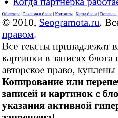
Когда партнёрка работа
Об авторе
|
Реклама в блоге
|
Контакты
|
Карта блога
|
Donation.
© 2010,
Seogramota.ru
. В
правом
.
Все тексты принадлежат 
картинки в записях блога
авторское право, куплены
Копирование или перепе
записей и картинок с бло
указания активной гипе
запрещена!