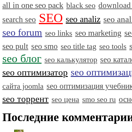
all in one seo pack
download
black seo
SEO
seo analiz
seo anal
search seo
seo forum
se
seo marketing
seo links
seo pult
seo smo
seo title tag
seo tools
seo блог
seo катал
seo калькулятор
seo оптимизац
seo оптимизатор
seo оптимизация учебни
сайта joomla
seo торрент
осн
seo цена
smo seo ru
Последние комментари