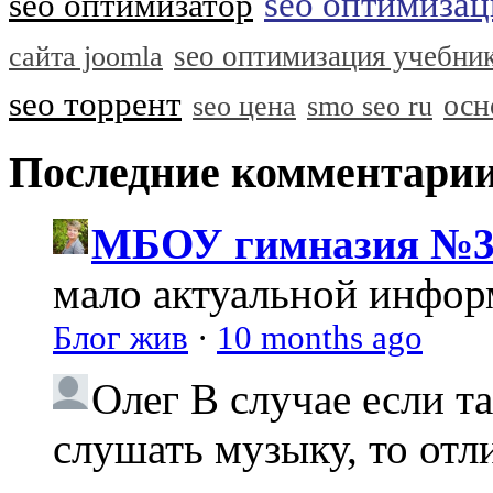
seo оптимизац
seo оптимизатор
seo оптимизация учебни
сайта joomla
seo торрент
осн
seo цена
smo seo ru
Последние комментари
МБОУ гимназия №3
мало актуальной инфо
Блог жив
·
10 months ago
Олег
В случае если т
слушать музыку, то отл