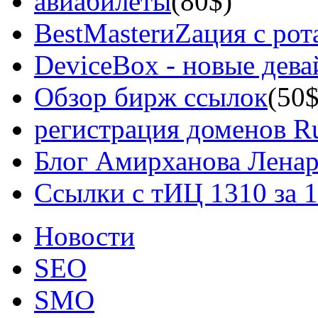
авиабилеты
(80$)
BestMasterиZация с рот
DeviceBox - новые дев
Обзор бирж ссылок
(50$
регистрация доменов Ru
Блог Амирханова Ленар
Ссылки с тИЦ 1310 за 
Новости
SEO
SMO