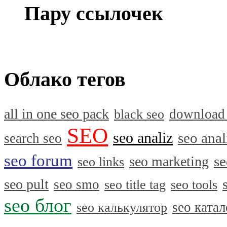
Пару ссылочек
Облако тегов
all in one seo pack
download
black seo
SEO
seo analiz
seo anal
search seo
seo forum
se
seo marketing
seo links
seo pult
seo smo
seo title tag
seo tools
seo блог
seo катал
seo калькулятор