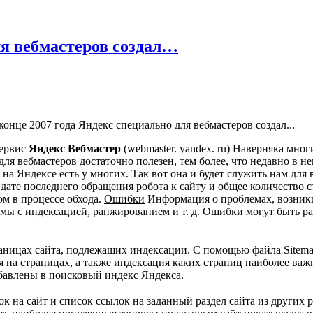
ля вебмастеров создал…
сервис
Яндекс Вебмастер
(webmaster. yandex. ru) Наверняка мног
для вебмастеров достаточно полезен, тем более, что недавно в 
на Яндексе есть у многих. Так вот она и будет служить нам для 
ате последнего обращения робота к сайту и общее количество стр
м в процессе обхода.
Ошибки
Информация о проблемах, возникши
мы с индексацией, ранжированием и т. д. Ошибки могут быть ра
раницах сайта, подлежащих индексации. С помощью файла Sitem
 на страницах, а также индексация каких страниц наиболее важ
обавлены в поисковый индекс Яндекса.
 на сайт и список ссылок на заданный раздел сайта из других 