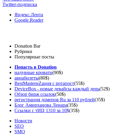
Twitter-подписка
Яндекс.Лента
Google.Reader
Donation Bar
Рубрики
Популярные посты
Попасть в Donation
надувные кровати
(90$)
авиабилеты
(80$)
BestMasterиZация с ротапост
(55$)
DeviceBox - новые девайсы каждый день
(52$)
Обзор бирж ссылок
(50$)
регистрация доменов Ru за 110 рублей
(35$)
Блог Амирханова Ленара
(35$)
Ссылки с тИЦ 1310 за 10$
(35$)
Новости
SEO
SMO