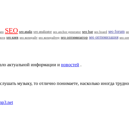
SEO
seo forum
seo analiz
seo analizator
seo bar
seo
seo anchor generator
seo board
se
seo оптимизация
seo киев
seo оптимизатор
логи
seo копирайт
seo копирайтер
seo оп
ало актуальной информации и
новостей
.
 слушать музыку, то отлично понимаете, насколько иногда труд
zmp3.net