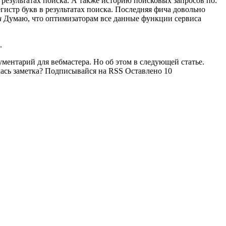
результатах поиска. А также историю поисковых запросов по:
егистр букв в результатах поиска. Последняя фича довольно
u
Думаю, что оптимизаторам все данные функции сервиса
ументарий для вебмастера. Но об этом в следующей статье.
ась заметка? Подписывайся на RSS Оставлено 10