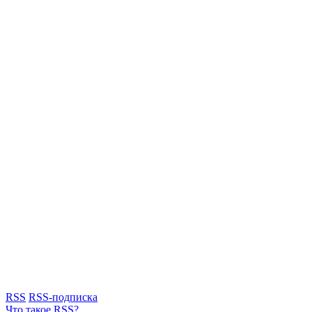
RSS
RSS-подписка
Что такое RSS?