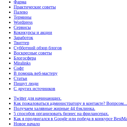
Фарма
Практические советы
Палево
Термины
Wordpress
Сервисы
Кокнкурсы и акции
Заработок
Твиттер
Субботний обзор блогов
Воскресные советы
Блогосфера
Miralinks
Софт
В помощь веб-мастеру
Статьи
Пишут люди
С других источников
Twitter для начинающих.
Как пожаловаться администратору в контакте? Вопрсом...
Получаем халявные жирные 44 бэклинка.
5 способов организовать бизнес на фрилансерах.
Как я продвигался в Google или победа в конкурсе BestMa
Новое начало