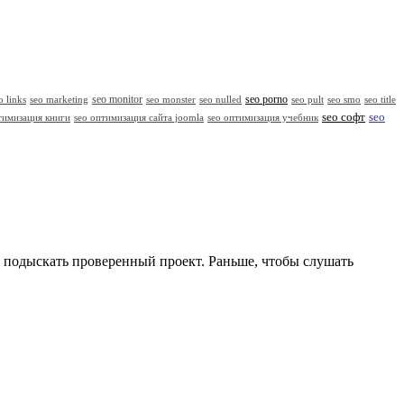
seo monitor
seo porno
o links
seo marketing
seo monster
seo nulled
seo pult
seo smo
seo title
seo
seo софт
тимизация книги
seo оптимизация сайта joomla
seo оптимизация учебник
но подыскать проверенный проект. Раньше, чтобы слушать