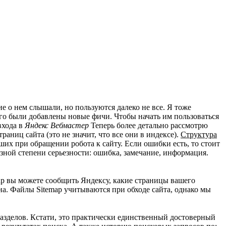
ие о нем слышали, но пользуются далеко не все. Я тоже
него были добавлены новые фичи. Чтобы начать им пользоваться
входа в
Яндекс Вебмастер
Теперь более детально рассмотрю
аниц сайта (это не значит, что все они в индексе).
Структура
х при обращении робота к сайту. Если ошибки есть, то стоит
зной степени серьезности: ошибка, замечание, информация.
ap вы можете сообщить Яндексу, какие страницы вашего
на. Файлы Sitemap учитываются при обходе сайта, однако мы
разделов. Кстати, это практически единственный достоверный