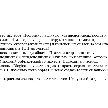
и веб-мастеров. Постоянно публикую туда анонсы своих постов и
ок для веб-мастеров, мощный инструмент для оптимизаторов.
тинок, обзоров (абзац текста) и контекстных ссылок. Берём кач
дим сайты в ТОП автоматом!
иков с классными дизайнами. Платят за отправленные смс.
 подписках и псевдоподписках. Куча разных платников, которых 
 мощный софт, который только есть! Подходит для всего...
омощью Blogbot вы можете создавать просто огромные сети сатте
еня. С помощью этого софта Вы легко создатите сети онлайн-ки
интернет-магазинов, а так же саттелитов. Не нужна база данны