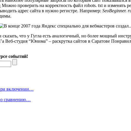
ь наиболее популярные запросы по которым сайт показывался в 
ы
Можно проверить на корректность файл robots. txt и изменять р
выводить адрес сайта в нужно регистре. Например:
SeoBeginner. r
одимы.
 сказать, что у Гугла есть аналогичный, но более мощный инстр
a Веб-студия “Юнима” – раскрутка сайтов в Саратове Понравил
урсе событий!
 при включении…
 по сравнению…