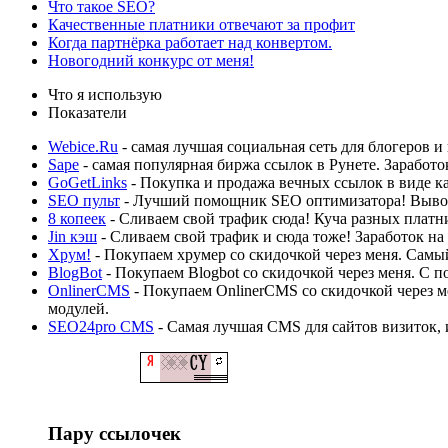
Что такое SEO?
Качественные платники отвечают за профит
Когда партнёрка работает над конвертом.
Новогодний конкурс от меня!
Что я использую
Показатели
Webice.Ru
- самая лучшая социальная сеть для блогеров 
Sape
- самая популярная биржа ссылок в Рунете. Заработ
GoGetLinks
- Покупка и продажа вечных ссылок в виде кар
SEO пульт
- Лучший помощник SEO оптимизатора! Выво
8 копеек
- Сливаем свой трафик сюда! Куча разных платн
Jin кэш
- Сливаем свой трафик и сюда тоже! Заработок на
Хрум!
- Покупаем хрумер со скидочкой через меня. Самый
BlogBot
- Покупаем Blogbot со скидочкой через меня. С п
OnlinerCMS
- Покупаем OnlinerCMS со скидочкой через м
модулей.
SEO24pro CMS
- Самая лучшая CMS для сайтов визиток, 
Пару ссылочек