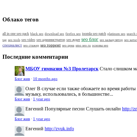
Облако тегов
all in one seo pack
black seo
download seo
firefox seo
joomla seo patch
platinum seo
search 
seo блог
seo video
seo администратор
seo аудит
seo калькулятор
seo ката
tag
seo tools
специалист
seo торрент
seo стажер
seo цена
smo seo ru
основы seo
Последние комментарии
МБОУ гимназия №3 Пролетарск
Стало слишком м
Блог жив
·
10 months ago
Олег
В случае если также обожаете во время работы
музыку, использовались, в большинстве...
Блог жив
·
1 year ago
Евгений
Популярные песни Слушать онлайн
http://
Блог жив
·
1 year ago
Евгений
http://zvuk.info