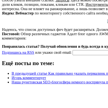
спосбо узнать внешние ссылки.
Запросы
Здесь можно посмотрет
доли кликов, позиции, показам, кликам или CTR.
Инструмент
интересна. Она не влияет на ранжирование, а лишь позволяет 
Яндекс Вебмастер
по мониторингу собственного сайта необх
Надеюсь, что список доступных фич будет расширяться. Должен
Постовой:
Обзор различных гаджетов Адалт блог одного AWM’
комментариев:
Понравилась статья? Получай обновления и будь всегда в к
Подпишись на RSS
или
укажи свой
email
:
Ещё посты по теме:
В предыдущей статье Как правильно указать пермалинк
Игорь комментирует
Наша рунетовская SEO-блогосфера немного воспрянула