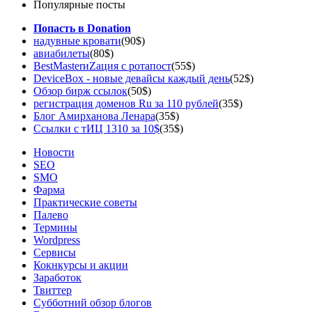
Популярные посты
Попасть в Donation
надувные кровати
(90$)
авиабилеты
(80$)
BestMasterиZация с ротапост
(55$)
DeviceBox - новые девайсы каждый день
(52$)
Обзор бирж ссылок
(50$)
регистрация доменов Ru за 110 рублей
(35$)
Блог Амирханова Ленара
(35$)
Ссылки с тИЦ 1310 за 10$
(35$)
Новости
SEO
SMO
Фарма
Практические советы
Палево
Термины
Wordpress
Сервисы
Кокнкурсы и акции
Заработок
Твиттер
Субботний обзор блогов