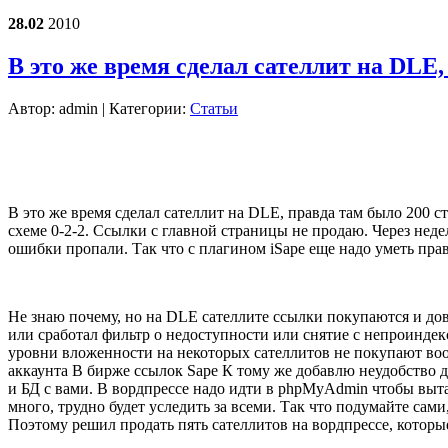
28.02
2010
В это же время сделал сателлит на DLE
Автор:
admin
| Категории:
Статьи
В это же время сделал сателлит на DLE, правда там было 200 ст
схеме 0-2-2. Ссылки с главной страницы не продаю. Через нед
ошибки пропали. Так что с плагином iSape еще надо уметь прав
Не знаю почему,
но на DLE сателлите ссылки покупаются и довол
или сработал фильтр о недоступности или снятие с непроиндек
уровни вложенности на некоторых сателлитов не покупают воо
аккаунта В бирже ссылок Sape К тому же добавлю неудобство д
и БД с вами. В вордпрессе надо идти в phpMyAdmin чтобы вытащ
много, трудно будет уследить за всеми. Так что подумайте сами
Поэтому решил продать пять сателлитов на вордпрессе, которые