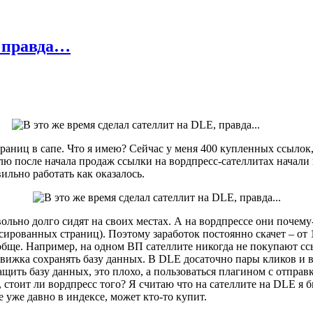
, правда…
раниц в сапе. Что я имею? Сейчас у меня 400 купленных ссылок, 
елю после начала продаж ссылки на вордпресс-сателлитах начал
ильно работать как оказалось.
ьно долго сидят на своих местах. А на вордпрессе они почему-то
сированных страниц). Поэтому заработок постоянно скачет – от 
бще. Например, на одном ВП сателлите никогда не покупают сс
вижка сохранять базу данных. В DLE досаточно пары кликов и в
ить базу данных, это плохо, а пользоваться плагином с отправк
, стоит ли вордпресс того? Я считаю что на сателлите на DLE я б
 уже давно в индексе, может кто-то купит.