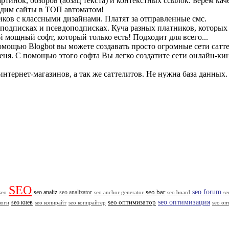
тинок, обзоров (абзац текста) и контекстных ссылок. Берём кач
дим сайты в ТОП автоматом!
иков с классными дизайнами. Платят за отправленные смс.
 подписках и псевдоподписках. Куча разных платников, которых 
 мощный софт, который только есть! Подходит для всего...
омощью Blogbot вы можете создавать просто огромные сети сатте
еня. С помощью этого софта Вы легко создатите сети онлайн-ки
интернет-магазинов, а так же саттелитов. Не нужна база данны
SEO
seo forum
seo analiz
seo analizator
seo bar
seo
seo anchor generator
seo board
se
seo оптимизация
seo киев
seo оптимизатор
логи
seo копирайт
seo копирайтер
seo оп