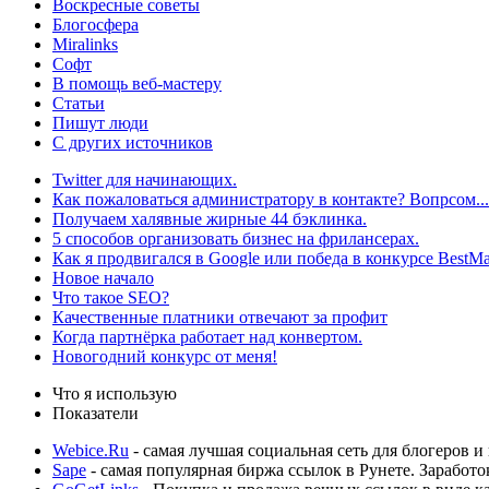
Воскресные советы
Блогосфера
Miralinks
Софт
В помощь веб-мастеру
Статьи
Пишут люди
С других источников
Twitter для начинающих.
Как пожаловаться администратору в контакте? Вопрсом...
Получаем халявные жирные 44 бэклинка.
5 способов организовать бизнес на фрилансерах.
Как я продвигался в Google или победа в конкурсе BestMa
Новое начало
Что такое SEO?
Качественные платники отвечают за профит
Когда партнёрка работает над конвертом.
Новогодний конкурс от меня!
Что я использую
Показатели
Webice.Ru
- самая лучшая социальная сеть для блогеров 
Sape
- самая популярная биржа ссылок в Рунете. Заработ