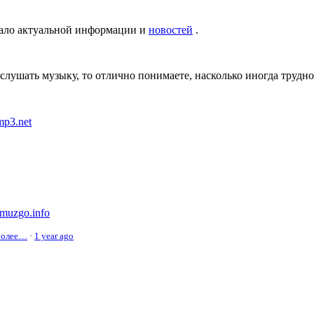
ало актуальной информации и
новостей
.
 слушать музыку, то отлично понимаете, насколько иногда труд
zmp3.net
//muzgo.info
иболее…
·
1 year ago