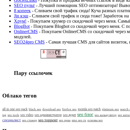
GoGetLinks
- Покупка и продажа вечных ссылок в виде кар
SEO пульт
- Лучший помощник SEO оптимизатора! Выво
8 копеек
- Сливаем свой трафик сюда! Куча разных платн
Jin кэш
- Сливаем свой трафик и сюда тоже! Заработок на
Хрум!
- Покупаем хрумер со скидочкой через меня. Самый
BlogBot
- Покупаем Blogbot со скидочкой через меня. С п
OnlinerCMS
- Покупаем OnlinerCMS со скидочкой через м
модулей.
SEO24pro CMS
- Самая лучшая CMS для сайтов визиток, 
Пару ссылочек
Облако тегов
all in one seo pack
black seo
download seo
firefox seo
joomla seo patch
platinum seo
search 
seo блог
seo video
seo администратор
seo аудит
seo калькулятор
seo ката
tag
seo tools
специалист
seo торрент
seo стажер
seo цена
smo seo ru
основы seo