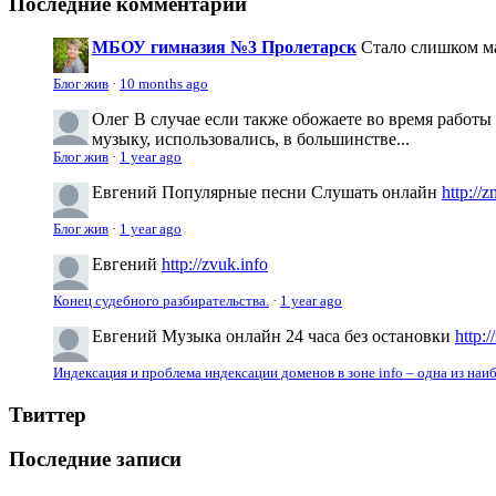
Последние комментарии
МБОУ гимназия №3 Пролетарск
Стало слишком м
Блог жив
·
10 months ago
Олег
В случае если также обожаете во время работы
музыку, использовались, в большинстве...
Блог жив
·
1 year ago
Евгений
Популярные песни Слушать онлайн
http://
Блог жив
·
1 year ago
Евгений
http://zvuk.info
Конец судебного разбирательства.
·
1 year ago
Евгений
Музыка онлайн 24 часа без остановки
http:
Индексация и проблема индексации доменов в зоне info – одна из на
Твиттер
Последние записи