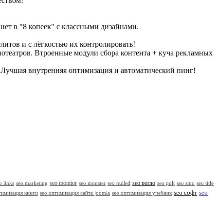
еством!
нет в "8 копеек" с классными дизайнами.
литов и с лёгкостью их контролировать!
нотеатров. Втроенные модули сбора контента + куча рекламных
х. Лучшая внутренняя оптимизация и автоматический пинг!
seo monitor
seo porno
o links
seo marketing
seo monster
seo nulled
seo pult
seo smo
seo title
seo
seo софт
тимизация книги
seo оптимизация сайта joomla
seo оптимизация учебник