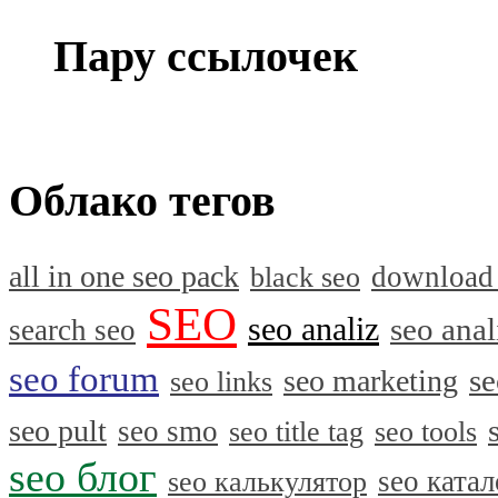
Пару ссылочек
Облако тегов
all in one seo pack
download
black seo
SEO
seo analiz
seo anal
search seo
seo forum
se
seo marketing
seo links
seo pult
seo smo
seo title tag
seo tools
seo блог
seo катал
seo калькулятор