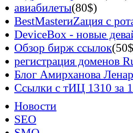
авиабилеты
(80$)
BestMasterиZация с рот
DeviceBox - новые дев
Обзор бирж ссылок
(50$
регистрация доменов Ru
Блог Амирханова Ленар
Ссылки с тИЦ 1310 за 
Новости
SEO
SMO