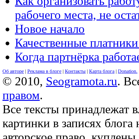
Как организовать работ
рабочего места, не оста
Новое начало
Качественные платники
Когда партнёрка работа
Об авторе
|
Реклама в блоге
|
Контакты
|
Карта блога
|
Donation.
© 2010,
Seogramota.ru
. В
правом
.
Все тексты принадлежат 
картинки в записях блога
авторское право, куплены