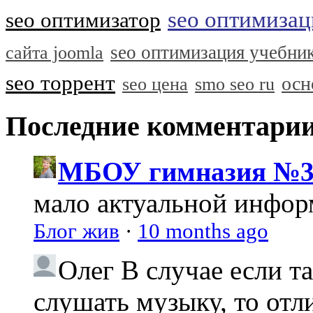
seo оптимизац
seo оптимизатор
seo оптимизация учебни
сайта joomla
seo торрент
осн
seo цена
smo seo ru
Последние комментари
МБОУ гимназия №3
мало актуальной инфо
Блог жив
·
10 months ago
Олег
В случае если т
слушать музыку, то отл