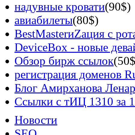
надувные кровати
(90$)
авиабилеты
(80$)
BestMasterиZация с рот
DeviceBox - новые дев
Обзор бирж ссылок
(50$
регистрация доменов Ru
Блог Амирханова Ленар
Ссылки с тИЦ 1310 за 
Новости
SEO