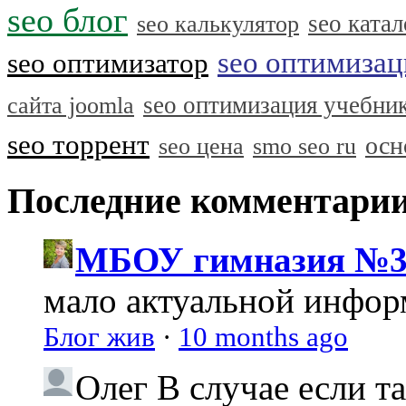
seo блог
seo катал
seo калькулятор
seo оптимизац
seo оптимизатор
seo оптимизация учебни
сайта joomla
seo торрент
осн
seo цена
smo seo ru
Последние комментари
МБОУ гимназия №3
мало актуальной инфо
Блог жив
·
10 months ago
Олег
В случае если т