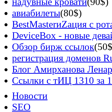
надувные кровати
(90$)
авиабилеты
(80$)
BestMasterиZация с рот
DeviceBox - новые дев
Обзор бирж ссылок
(50$
регистрация доменов Ru
Блог Амирханова Ленар
Ссылки с тИЦ 1310 за 
Новости
SEO