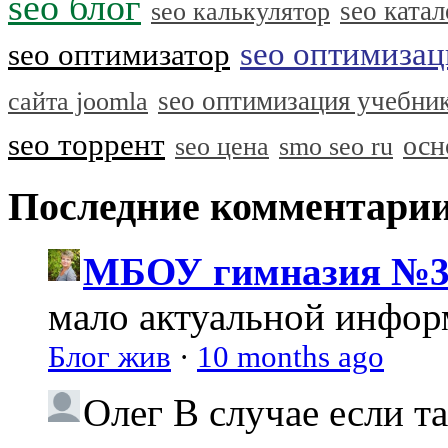
seo блог
seo катал
seo калькулятор
seo оптимизац
seo оптимизатор
seo оптимизация учебни
сайта joomla
seo торрент
осн
seo цена
smo seo ru
Последние комментари
МБОУ гимназия №3
мало актуальной инфо
Блог жив
·
10 months ago
Олег
В случае если т