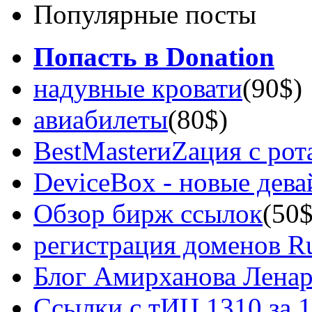
Популярные посты
Попасть в Donation
надувные кровати
(90$)
авиабилеты
(80$)
BestMasterиZация с рот
DeviceBox - новые дев
Обзор бирж ссылок
(50$
регистрация доменов Ru
Блог Амирханова Ленар
Ссылки с тИЦ 1310 за 