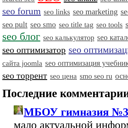
seo forum
se
seo marketing
seo links
seo pult
seo smo
seo title tag
seo tools
seo блог
seo катал
seo калькулятор
seo оптимизац
seo оптимизатор
seo оптимизация учебни
сайта joomla
seo торрент
осн
seo цена
smo seo ru
Последние комментари
МБОУ гимназия №3
мало актуальной инфо