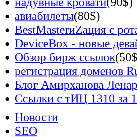
надувные кровати
(90$)
авиабилеты
(80$)
BestMasterиZация с рот
DeviceBox - новые дев
Обзор бирж ссылок
(50$
регистрация доменов Ru
Блог Амирханова Ленар
Ссылки с тИЦ 1310 за 
Новости
SEO