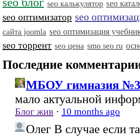
seo блог
seo катал
seo калькулятор
seo оптимизац
seo оптимизатор
seo оптимизация учебни
сайта joomla
seo торрент
осн
seo цена
smo seo ru
Последние комментари
МБОУ гимназия №3
мало актуальной инфо
Блог жив
·
10 months ago
Олег
В случае если т