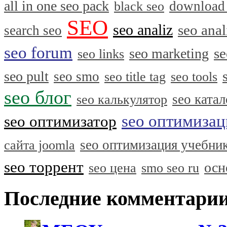
all in one seo pack
download
black seo
SEO
seo analiz
seo anal
search seo
seo forum
se
seo marketing
seo links
seo pult
seo smo
seo title tag
seo tools
seo блог
seo катал
seo калькулятор
seo оптимизац
seo оптимизатор
seo оптимизация учебни
сайта joomla
seo торрент
осн
seo цена
smo seo ru
Последние комментари