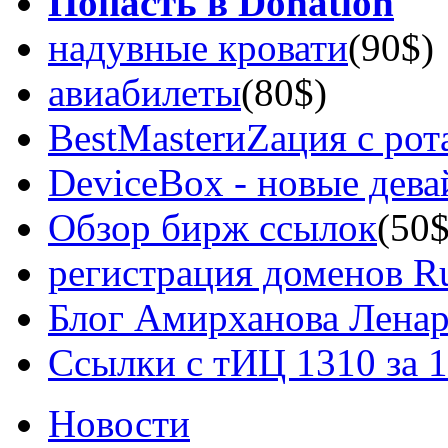
Попасть в Donation
надувные кровати
(90$)
авиабилеты
(80$)
BestMasterиZация с рот
DeviceBox - новые дев
Обзор бирж ссылок
(50$
регистрация доменов Ru
Блог Амирханова Ленар
Ссылки с тИЦ 1310 за 
Новости