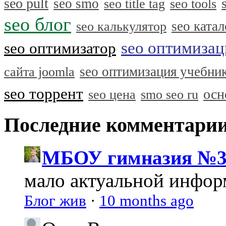
seo pult
seo smo
seo title tag
seo tools
seo блог
seo катал
seo калькулятор
seo оптимизац
seo оптимизатор
seo оптимизация учебни
сайта joomla
seo торрент
осн
seo цена
smo seo ru
Последние комментари
МБОУ гимназия №3
мало актуальной инфо
Блог жив
·
10 months ago