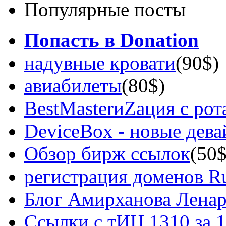
Популярные посты
Попасть в Donation
надувные кровати
(90$)
авиабилеты
(80$)
BestMasterиZация с рот
DeviceBox - новые дев
Обзор бирж ссылок
(50$
регистрация доменов Ru
Блог Амирханова Ленар
Ссылки с тИЦ 1310 за 