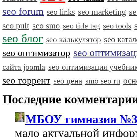
seo forum
se
seo marketing
seo links
seo pult
seo smo
seo title tag
seo tools
seo блог
seo катал
seo калькулятор
seo оптимизац
seo оптимизатор
seo оптимизация учебни
сайта joomla
seo торрент
осн
seo цена
smo seo ru
Последние комментари
МБОУ гимназия №3
мало актуальной инфо