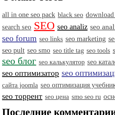
all in one seo pack
download
black seo
SEO
seo analiz
seo anal
search seo
seo forum
se
seo marketing
seo links
seo pult
seo smo
seo title tag
seo tools
seo блог
seo катал
seo калькулятор
seo оптимизац
seo оптимизатор
seo оптимизация учебни
сайта joomla
seo торрент
осн
seo цена
smo seo ru
Последние комментари