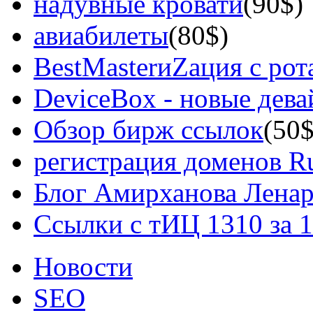
надувные кровати
(90$)
авиабилеты
(80$)
BestMasterиZация с рот
DeviceBox - новые дев
Обзор бирж ссылок
(50$
регистрация доменов Ru
Блог Амирханова Ленар
Ссылки с тИЦ 1310 за 
Новости
SEO