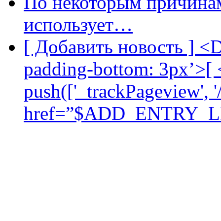
По некоторым причинам
использует…
[ Добавить новость ] <D
padding-bottom: 3px’>[ 
push(['_trackPageview', '/
href=”$ADD_ENTRY_L