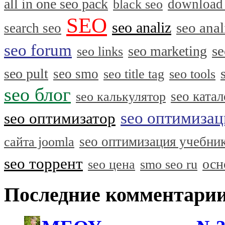
all in one seo pack
download
black seo
SEO
seo analiz
seo anal
search seo
seo forum
se
seo marketing
seo links
seo pult
seo smo
seo title tag
seo tools
seo блог
seo катал
seo калькулятор
seo оптимизац
seo оптимизатор
seo оптимизация учебни
сайта joomla
seo торрент
осн
seo цена
smo seo ru
Последние комментари