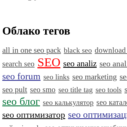
Облако тегов
all in one seo pack
download
black seo
SEO
seo analiz
seo anal
search seo
seo forum
se
seo marketing
seo links
seo pult
seo smo
seo title tag
seo tools
seo блог
seo катал
seo калькулятор
seo оптимизац
seo оптимизатор