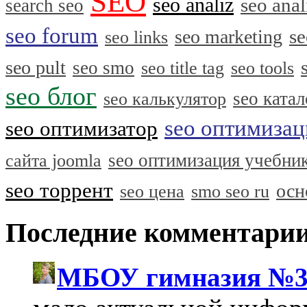
SEO
seo analiz
seo anal
search seo
seo forum
se
seo marketing
seo links
seo pult
seo smo
seo title tag
seo tools
seo блог
seo катал
seo калькулятор
seo оптимизац
seo оптимизатор
seo оптимизация учебни
сайта joomla
seo торрент
осн
seo цена
smo seo ru
Последние комментари
МБОУ гимназия №3