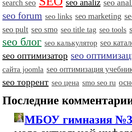
SEO
seo analiz
seo anal
search seo
seo forum
se
seo marketing
seo links
seo pult
seo smo
seo title tag
seo tools
seo блог
seo катал
seo калькулятор
seo оптимизац
seo оптимизатор
seo оптимизация учебни
сайта joomla
seo торрент
осн
seo цена
smo seo ru
Последние комментари
МБОУ гимназия №3