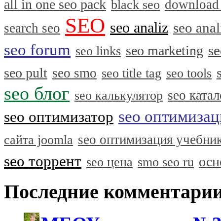
all in one seo pack
download
black seo
SEO
seo analiz
seo anal
search seo
seo forum
se
seo marketing
seo links
seo pult
seo smo
seo title tag
seo tools
seo блог
seo катал
seo калькулятор
seo оптимизац
seo оптимизатор
seo оптимизация учебни
сайта joomla
seo торрент
осн
seo цена
smo seo ru
Последние комментари