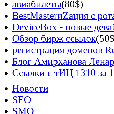
авиабилеты
(80$)
BestMasterиZация с рот
DeviceBox - новые дев
Обзор бирж ссылок
(50$
регистрация доменов Ru
Блог Амирханова Ленар
Ссылки с тИЦ 1310 за 
Новости
SEO
SMO