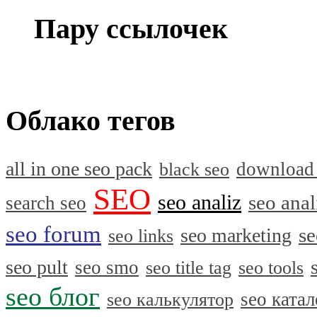
Пару ссылочек
Облако тегов
all in one seo pack
download
black seo
SEO
seo analiz
seo anal
search seo
seo forum
se
seo marketing
seo links
seo pult
seo smo
seo title tag
seo tools
seo блог
seo катал
seo калькулятор