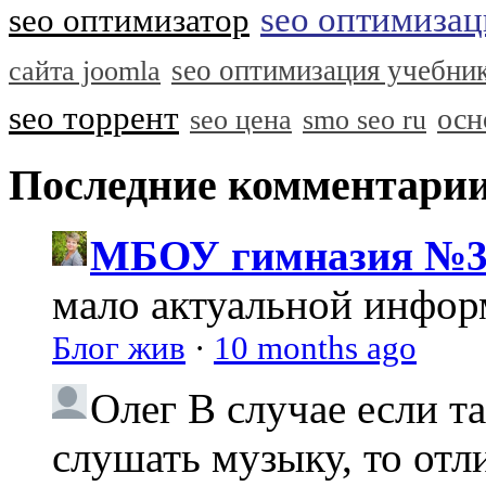
seo оптимизац
seo оптимизатор
seo оптимизация учебни
сайта joomla
seo торрент
осн
seo цена
smo seo ru
Последние комментари
МБОУ гимназия №3
мало актуальной инфо
Блог жив
·
10 months ago
Олег
В случае если т
слушать музыку, то отл